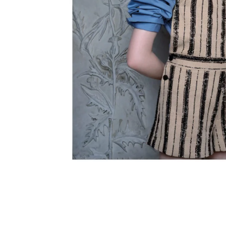
N
E
R
I
E