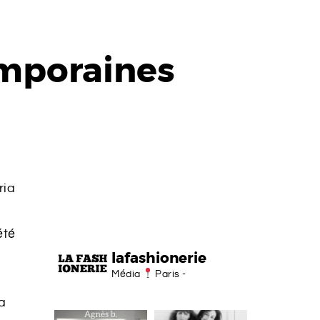
emporaines
ria
été
lafashionerie
Média
Paris -
a