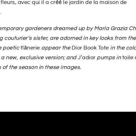
eurs, avec qui il a créé le jardin de la maison de
.
ntemporary gardeners dreamed up by Maria Grazia Chi
g couturier’s sister, are adorned in key looks from th
e poetic
flânerie
appear the
Dior
Book Tote
in the col
n a new, exclusive version; and
J’adior
pumps in
toile
 of the season in these images.