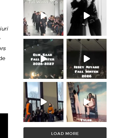
uri
e
ors
 de
LOAD MORE