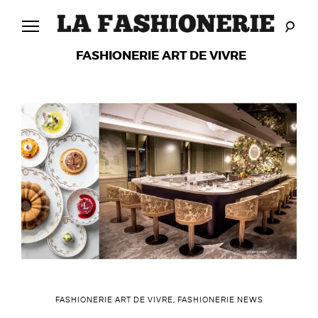
Skip
to
content
LA
L
FASHIONERIE ART DE VIVRE
FASHIONERIE
A
F
A
S
H
I
O
FASHIONERIE ART DE VIVRE
,
FASHIONERIE NEWS
N