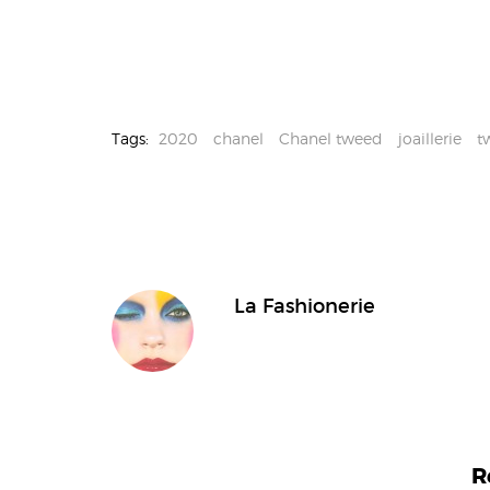
Tags:
2020
chanel
Chanel tweed
joaillerie
t
La Fashionerie
R