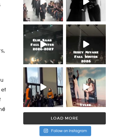
s
rs,
du
 et
t
iné
LOAD MORE
Follow on Instagram