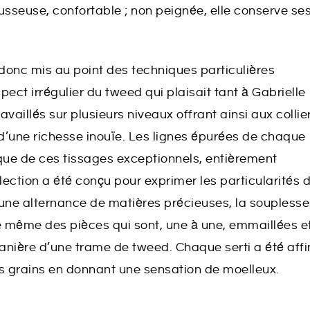
ousseuse, confortable ; non peignée, elle conserve se
a donc mis au point des techniques particulières
pect irrégulier du tweed qui plaisait tant à Gabrielle
vaillés sur plusieurs niveaux offrant ainsi aux collie
 d’une richesse inouïe. Les lignes épurées de chaque
que de ces tissages exceptionnels, entièrement
lection a été conçu pour exprimer les particularités 
 une alternance de matières précieuses, la souplesse
re même des pièces qui sont, une à une, emmaillées e
 manière d’une trame de tweed. Chaque serti a été aff
es grains en donnant une sensation de moelleux.