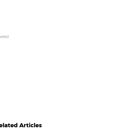
weed
elated Articles