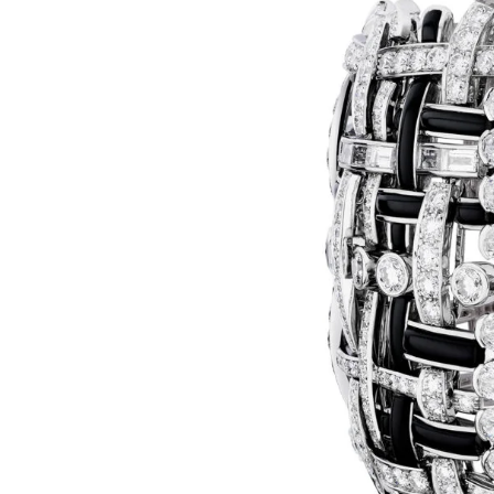
N
E
R
I
E