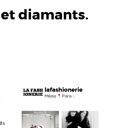
 et diamants.
lafashionerie
à
Média
Paris -
tés