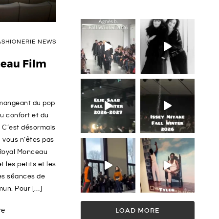
ASHIONERIE NEWS
ceau Film
 mangeant du pop
du confort et du
? C’est désormais
i vous n’êtes pas
e Royal Monceau
t les petits et les
des séances de
un. Pour […]
re
LOAD MORE