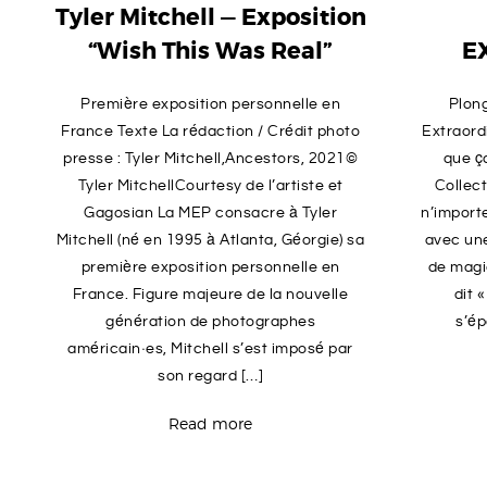
Tyler Mitchell — Exposition
“Wish This Was Real”
E
Première exposition personnelle en
Plong
France Texte La rédaction / Crédit photo
Extraordi
presse : Tyler Mitchell,Ancestors, 2021©
que ça
Tyler MitchellCourtesy de l’artiste et
Collect
Gagosian La MEP consacre à Tyler
n’import
Mitchell (né en 1995 à Atlanta, Géorgie) sa
avec un
première exposition personnelle en
de magie
France. Figure majeure de la nouvelle
dit 
génération de photographes
s’ép
américain·es, Mitchell s’est imposé par
son regard […]
Read more