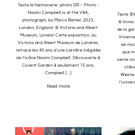
Texte la fashionerie -photo DR – Photo -
Naomi Campbell is at the V&A,
Texte @l
photograph, by Marco Bahler, 2023,
© Immo K
London, England. © Victoria and Albert
de la ga
Museum, London Cette exposition, au
Vivienn
Victoria and Albert Museum de Londres,
de mod
retrace les 40 ans d’une carrière inégalée
que mi
de l’icône Naomi Campbell. Découverte à
vente iro
Covent Garden à seulement 15 ans,
chèr
Campbell […]
Westwo
l’unive
Read more