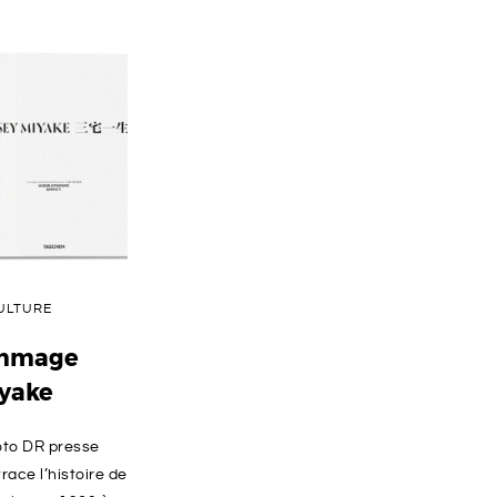
ULTURE
ommage
iyake
oto DR presse
race l’histoire de