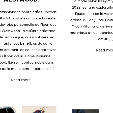
la mode selon Issey Mi
2022, est une explorati
afashionerie photo crédit Portrait
l’audace et de la visi
link Christie’s annonce la vente
créateur. Conçu par l’init
rde-robe personnelle de l’iconique
Midori Kitamura, ce livr
e Westwood, la célèbre créatrice
matériaux et les techniqu
e britannique, aussi subversive
cœur […
litante. Les bénéfices de cette
Read mo
nt soutenir les causes caritatives
es à son cœur. Dame Vivienne
od, figure incontournable dans
rs de la mode contemporaine, […]
Read more