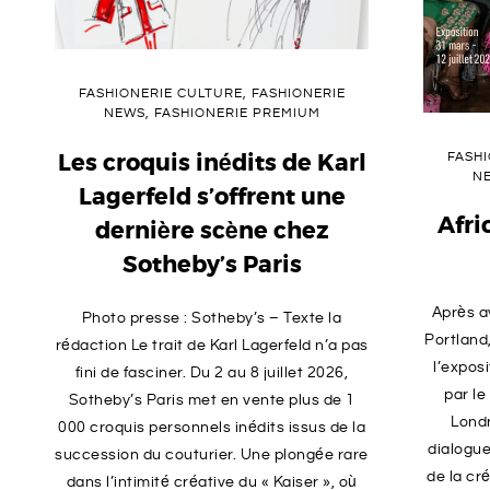
N
E
FASHIONERIE CULTURE
,
FASHIONERIE
NEWS
,
FASHIONERIE PREMIUM
R
Les croquis inédits de Karl
FASH
N
I
Lagerfeld s’offrent une
Afri
dernière scène chez
E
Sotheby’s Paris
Après a
Photo presse : Sotheby’s – Texte la
Portland
rédaction Le trait de Karl Lagerfeld n’a pas
l’expos
fini de fasciner. Du 2 au 8 juillet 2026,
par le
Sotheby’s Paris met en vente plus de 1
Londr
000 croquis personnels inédits issus de la
dialogue
succession du couturier. Une plongée rare
de la cr
dans l’intimité créative du « Kaiser », où