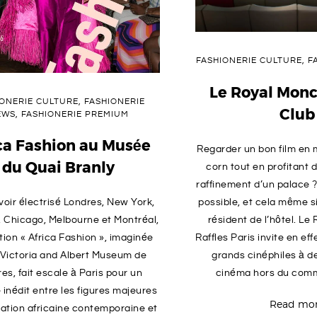
FASHIONERIE CULTURE
,
F
Le Royal Mon
IONERIE CULTURE
,
FASHIONERIE
Club
EWS
,
FASHIONERIE PREMIUM
ca Fashion au Musée
Regarder un bon film en
du Quai Branly
corn tout en profitant 
raffinement d’un palace 
possible, et cela même s
voir électrisé Londres, New York,
résident de l’hôtel. L
, Chicago, Melbourne et Montréal,
Raffles Paris invite en effe
ition « Africa Fashion », imaginée
grands cinéphiles à 
 Victoria and Albert Museum de
cinéma hors du comm
es, fait escale à Paris pour un
 inédit entre les figures majeures
Read mo
éation africaine contemporaine et