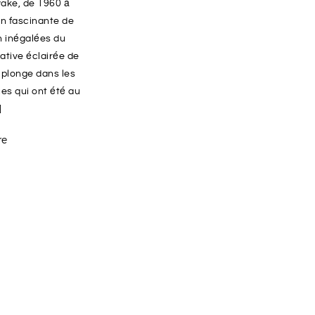
yake, de 1960 à
on fascinante de
on inégalées du
iative éclairée de
e plonge dans les
es qui ont été au
]
re