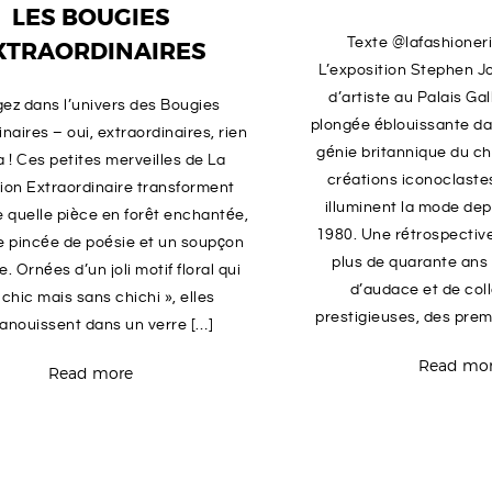
LES BOUGIES
Texte @lafashioner
XTRAORDINAIRES
L’exposition Stephen 
d’artiste au Palais Gal
ez dans l’univers des Bougies
plongée éblouissante dan
naires – oui, extraordinaires, rien
génie britannique du ch
 ! Ces petites merveilles de La
créations iconoclaste
ion Extraordinaire transforment
illuminent la mode dep
e quelle pièce en forêt enchantée,
1980. Une rétrospective
e pincée de poésie et un soupçon
plus de quarante ans 
. Ornées d’un joli motif floral qui
d’audace et de col
« chic mais sans chichi », elles
prestigieuses, des prem
anouissent dans un verre […]
Read mo
Read more