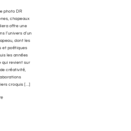
ie photo DR
Jones, chapeaux
liera offre une
s l’univers d’un
apeau, dont les
s et poétiques
uis les années
 qui revient sur
de créativité,
laborations
iers croquis […]
re