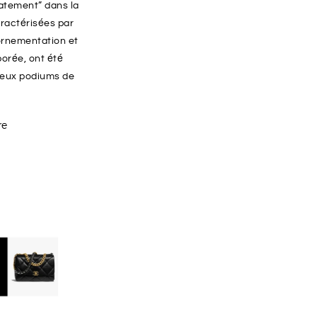
atement” dans la
ractérisées par
ornementation et
borée, ont été
reux podiums de
re