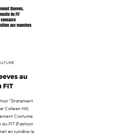
ULTURE
eeves au
 FIT
ition “Statement
r Colleen Hill,
rtement Costume
 du FIT (Fashion
 met en lumière le