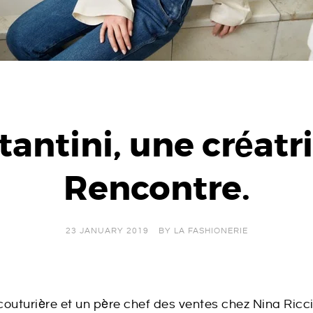
tantini, une créatr
Rencontre.
23 JANUARY 2019
BY
LA FASHIONERIE
outurière et un père chef des ventes chez Nina Ricci