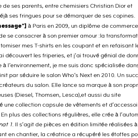
 de ses parents, entre chemisiers Christian Dior et
 déjà ses fringues pour se démarquer de ses copines.
message”]
à Paris en 2009, un diplôme de commerce
 de se consacrer à son premier amour :la transformat
omiser mes T-shirts en les coupant et en refaisant l
ai découvert les friperies, et j’ai trouvé génial de don
 à l’environnement, je me suis donc spécialisée dans
init par séduire le salon Who’s Next en 2010. Un suc
 créateurs du salon. Elle lance sa marque à son prop
ieuses (Diesel, Thomsen, Lesca),et aussi du site
né une collection capsule de vêtements et d’accessoi
En plus des collections régulières, elle crée à l’aut
nat 1
. Il s’agit de pièces en édition limitée réalisées à
nt en chantier, la créatrice a récupéré les étoffes po