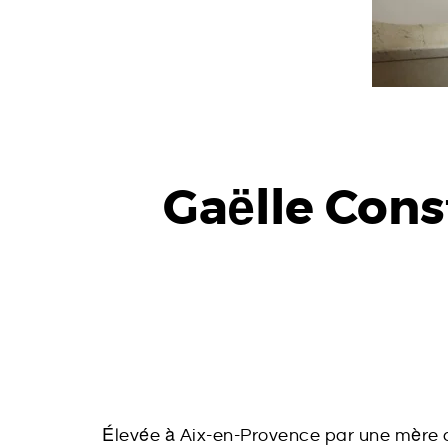
N
E
R
I
Gaëlle Cons
E
Élevée à Aix-en-Provence par une mère c