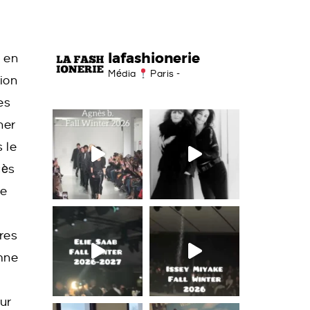
lafashionerie
 en
Média
Paris -
ion
es
ner
 le
cès
re
res
omne
ur