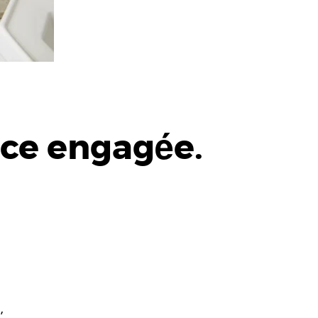
ice engagée.
,