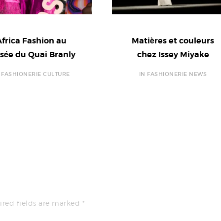
Africa Fashion au
Matières et couleurs
sée du Quai Branly
chez Issey Miyake
N FASHIONERIE CULTURE
IN FASHIONERIE NEWS
ired fields are marked
*