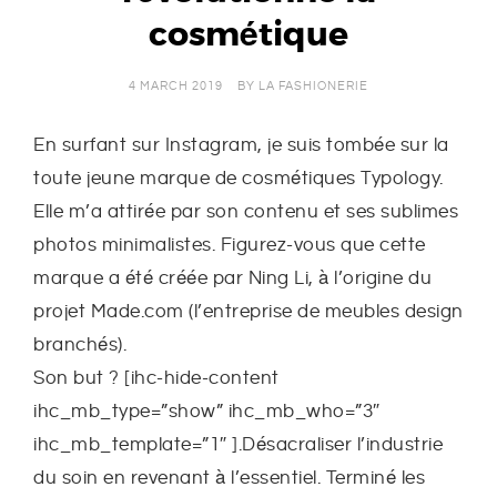
cosmétique
E
R
4 MARCH 2019
BY
LA FASHIONERIE
I
En surfant sur Instagram, je suis tombée sur la
toute jeune marque de cosmétiques Typology.
E
Elle m’a attirée par son contenu et ses sublimes
photos minimalistes. Figurez-vous que cette
marque a été créée par Ning Li, à l’origine du
projet Made.com (l’entreprise de meubles design
branchés).
Son but ? [ihc-hide-content
ihc_mb_type=”show” ihc_mb_who=”3″
ihc_mb_template=”1″ ].Désacraliser l’industrie
du soin en revenant à l’essentiel. Terminé les