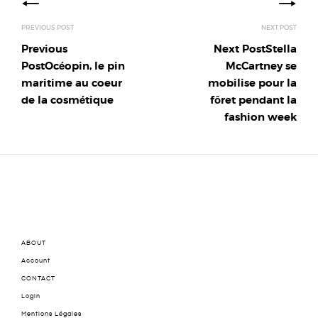
navigation
Previous
Next Post
Stella
Post
Océopin, le pin
McCartney se
maritime au coeur
mobilise pour la
de la cosmétique
fôret pendant la
fashion week
ABOUT
Account
CONTACT
Login
Mentions Légales