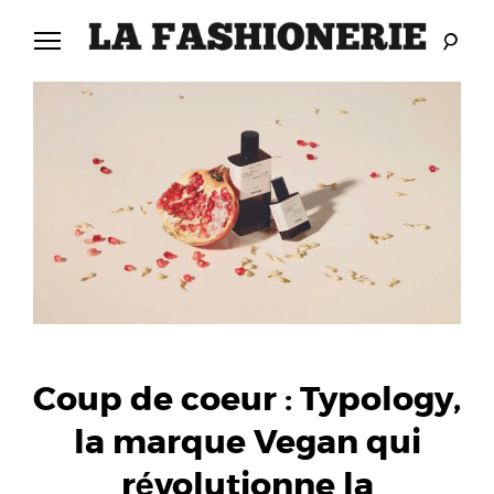
Skip
to
content
LA
L
FASHIONERIE
A
F
A
S
H
I
Coup de coeur : Typology,
O
la marque Vegan qui
révolutionne la
N