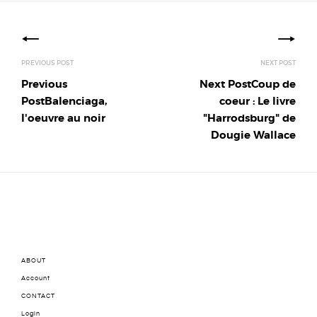
Posts
navigation
Previous
Next Post
Coup de
Post
Balenciaga,
coeur : Le livre
l'oeuvre au noir
"Harrodsburg" de
Dougie Wallace
ABOUT
Account
CONTACT
Login