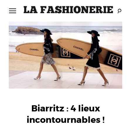
Skip
to
content
LA
L
FASHIONERIE
A
F
A
S
H
I
Biarritz : 4 lieux
O
incontournables !
N