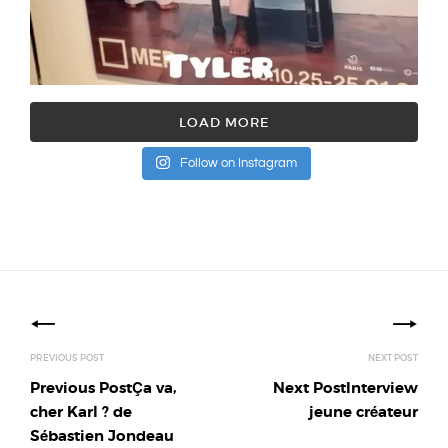
LOAD MORE
Follow on Instagram
Posts
navigation
Previous Post
Ça va,
Next Post
Interview
cher Karl ? de
jeune créateur
Sébastien Jondeau