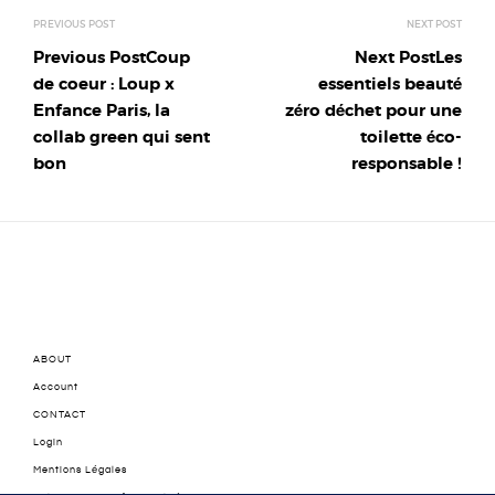
Previous Post
Coup
Next Post
Les
de coeur : Loup x
essentiels beauté
Enfance Paris, la
zéro déchet pour une
collab green qui sent
toilette éco-
bon
responsable !
ABOUT
Account
CONTACT
Login
Mentions Légales