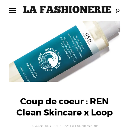
Skip
to
content
LA
L
FASHIONERIE
A
F
A
S
H
Coup de coeur : REN
I
Clean Skincare x Loop
O
N
29 JANUARY 2019
BY
LA FASHIONERIE