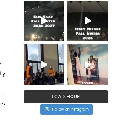
rs
l y
ec
LOAD MORE
cs
Follow on Instagram