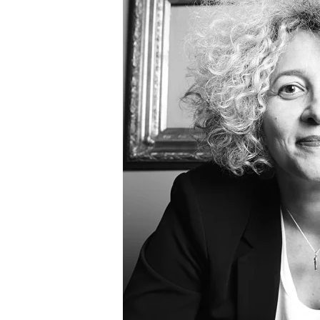
N
E
R
I
E