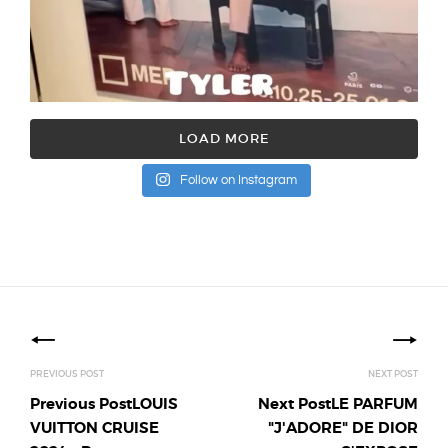
LOAD MORE
Follow on Instagram
Posts
navigation
Previous Post
LOUIS
Next Post
LE PARFUM
VUITTON CRUISE
"J'ADORE" DE DIOR