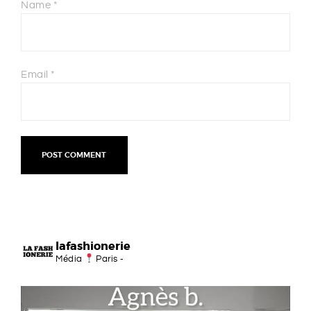
Name
*
Email
*
lafashionerie
Média
Paris -