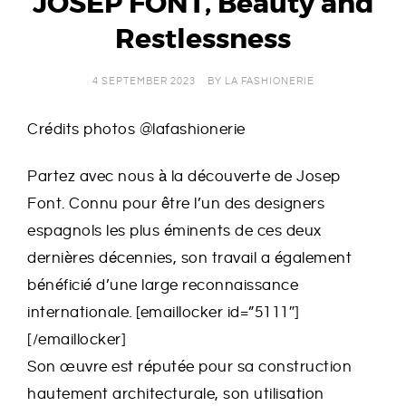
JOSEP FONT, Beauty and
E
Restlessness
R
4 SEPTEMBER 2023
BY
LA FASHIONERIE
I
Crédits photos @lafashionerie
E
Partez avec nous à la découverte de Josep
Font. Connu pour être l’un des designers
espagnols les plus éminents de ces deux
dernières décennies, son travail a également
bénéficié d’une large reconnaissance
internationale. [emaillocker id=”5111″]
[/emaillocker]
Son œuvre est réputée pour sa construction
hautement architecturale, son utilisation