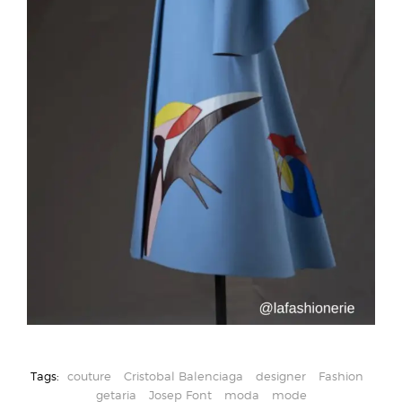
Tags:
couture
Cristobal Balenciaga
designer
Fashion
getaria
Josep Font
moda
mode