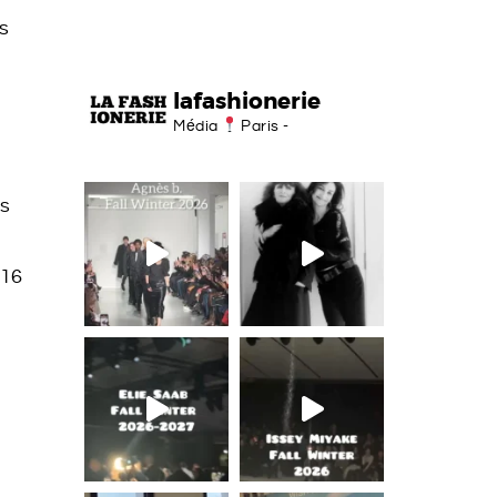
s
lafashionerie
Média
Paris -
ns
 16