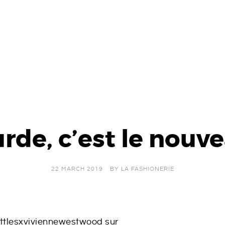
rde, c’est le nouv
22 MARCH 2019
BY
LA FASHIONERIE
ottlesxviviennewestwood sur