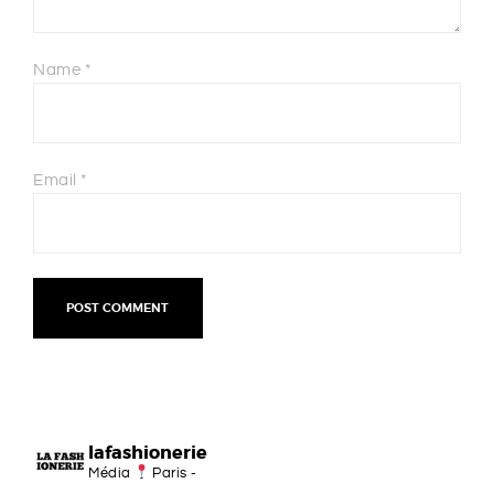
Name
*
Email
*
lafashionerie
Média
Paris -