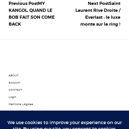
Previous Post
MY
Next Post
Saint
KANGOL, QUAND LE
Laurent Rive Droite /
BOB FAIT SON COME
Everlast : le luxe
BACK
monte sur le ring !
ABOUT
Account
CONTACT
Login
Mentions Légales
Politique de confidentialité
Politique de confidentialité
Thank You