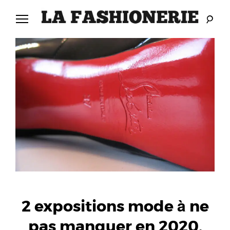
Skip
to
content
LA
L
FASHIONERIE
A
F
A
S
H
I
O
2 expositions mode à ne
pas manquer en 2020.
N