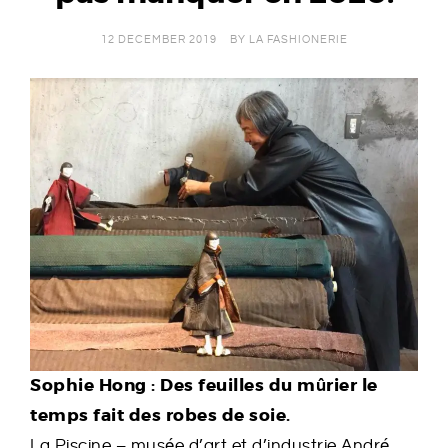
E
12 DECEMBER 2019
BY
LA FASHIONERIE
R
I
E
Sophie Hong : Des feuilles du mûrier le
temps fait des robes de soie.
La Piscine – musée d’art et d’industrie André